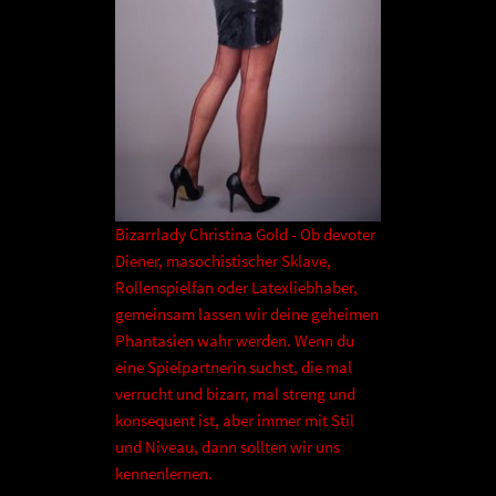
Bizarrlady Christina Gold - Ob devoter
Diener, masochistischer Sklave,
Rollenspielfan oder Latexliebhaber,
gemeinsam lassen wir deine geheimen
Phantasien wahr werden. Wenn du
eine Spielpartnerin suchst, die mal
verrucht und bizarr, mal streng und
konsequent ist, aber immer mit Stil
und Niveau, dann sollten wir uns
kennenlernen.