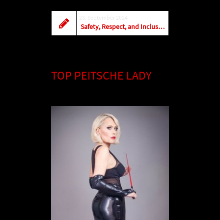
23. September 2024
Safety, Respect, and Inclusion: Our Stance Against Harassment at the WE24 Annual Conference & Career Fair
TOP PEITSCHE LADY