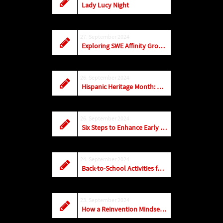
Lady Lucy Night
27. September 2024
Exploring SWE Affinity Groups: SWE Athletes
26. September 2024
Hispanic Heritage Month: Celebrating Women Trailblazers in STEM
26. September 2024
Six Steps to Enhance Early Career Success
24. September 2024
Back-to-School Activities for SWENext Clubs
23. September 2024
How a Reinvention Mindset Can Turn Setbacks Into Growth