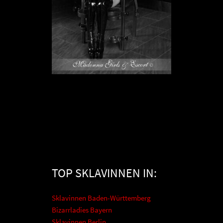
Sklavin Virgin O
TOP SKLAVINNEN IN:
SKLAVIN IN HESSEN
Sklavinnen Baden-Württemberg
Bizarrladies Bayern
Sklavinnen Berlin