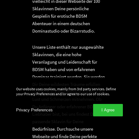
vielleicht in dieser Webseite der 100
Sklavinnen Deine persönliche
Gespielin für erotische BDSM
Abenteuer in einem deutschen
Dominastudio oder Bizarrstudio.
Unsere Liste enthält nur ausgewählte
Sklavinnen, die eine hohe
Veranlagung und Leidenschaft für
BDSM haben und von erfahrenen
Dominas trainiert wurden. Sie werden
Dir Deine wildesten Träume erfüllen
Our website uses cookies, mainly from 3rd party services. Define
und Dich auf eine Reise in die Welt der
your Privacy Preferences and/or agree to our use of cookies.
Lust und Schmerzen mitnehmen. Ob
Du Anfänger oder erfahrener BDSM-
Privacy Preferences
I Agree
Liebhaber bist, bei uns findest Du die
passende Sklavin für Deine
Bedürfnisse. Durchsuche unsere
Webseite und finde Deine perfekte