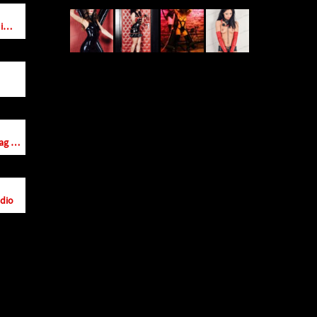
Latex Domina Lady Cynthia im Studio Royal
Gift of Time – Exklusiv Montag bis Freitag
dio