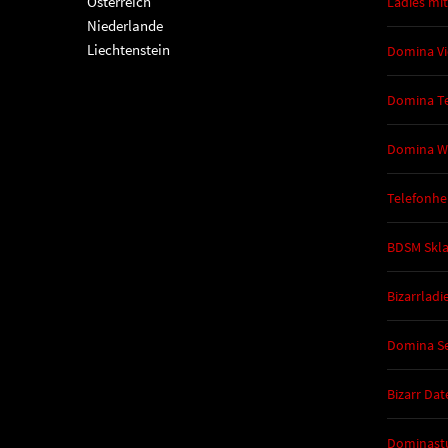
Österreich
Ladies mit
Niederlande
Liechtenstein
Domina Vi
Domina Te
Domina W
Telefonhe
BDSM Skl
Bizarrladi
Domina Se
Bizarr Dat
Dominast