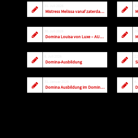
31. Juli 2026
31
Mistress Melissa vanaf zaterdag weer dagelijks terug in Antwerpen
30. Juli 2026
29
Domina Louisa von Luxe – AUGUST 2026
M
8. Juli 2026
22
Domina-Ausbildung
31. Januar 2026
4.
Domina Ausbildung im Dominastudio – Jobangebote