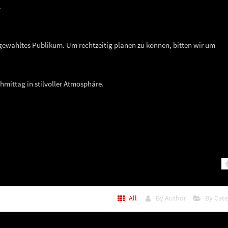
.
usgewähltes Publikum. Um rechtzeitig planen zu können, bitten wir um
hmittag in stilvoller Atmosphäre.
All
By Author
By Cat