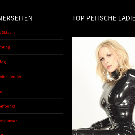
NERSEITEN
TOP PEITSCHE LADI
x Sklavin
rbung
Blog
minkalender
de
reffpunkt
tik Bizarr