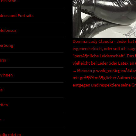
 Peitsche
deos und Portraits
lefonsex
Domina Lady Claudia - Jeder hat 
erbung
eigenen Fetisch, oder soll ich sag
"persÃ¶nliche Leidenschaft". Das 
rrin
vielleicht bei Leder oder Latex an
... Meinem jeweiligen GegenÃ¼ber
avinnen
mit grÃ¶ÃŸtmÃ¶glicher Aufmerks
entgegen und respektiere seine G
es
iten
e
udio mieten