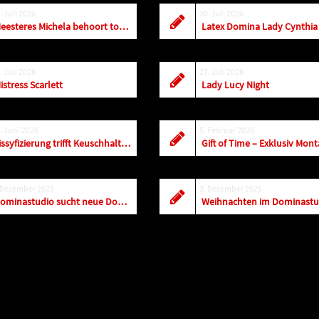
. Juli 2026
30. Juli 2026
Meesteres Michela behoort tot de top! Vandaag t/m zaterdag is ze in Amersfoort
. Juli 2026
27. Juli 2026
istress Scarlett
Lady Lucy Night
. Juni 2026
5. Februar 2026
Sissyfizierung trifft Keuschhaltung – Black Fun Leipzig
 Dezember 2025
3. Dezember 2025
Dominastudio sucht neue Dominas, Sklavinnen und Bizarrladies
Weihnachten im Dominastu