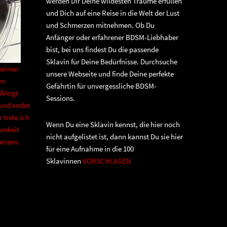
werden Dir Deine wildesten Träume erfüllen
und Dich auf eine Reise in die Welt der Lust
und Schmerzen mitnehmen. Ob Du
Anfänger oder erfahrener BDSM-Liebhaber
bist, bei uns findest Du die passende
Sklavin für Deine Bedürfnisse. Durchsuche
seinen
unsere Webseite und finde Deine perfekte
en:
Gefährtin für unvergessliche BDSM-
fÃ¤ngt
Sessions.
 und endet
 trete ich
Wenn Du eine Sklavin kennst, die hier noch
amkeit
nicht aufgelistet ist, dann kannst Du sie hier
renzen.
für eine Aufnahme in die 100
Sklavinnen
VORSCHLAGEN