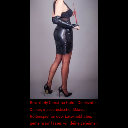
Bizarrlady Christina Gold - Ob devoter
Diener, masochistischer Sklave,
Rollenspielfan oder Latexliebhaber,
gemeinsam lassen wir deine geheimen