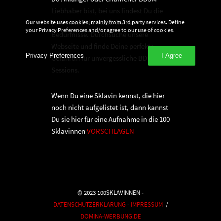
Liebhaber bist, bei uns findest Du die
passende Sklavin für Deine
Our website uses cookies, mainly from 3rd party services. Define
your Privacy Preferences and/or agree to our use of cookies.
Bedürfnisse. Durchsuche unsere
Webseite und finde Deine perfekte
Privacy Preferences
I Agree
Gefährtin für unvergessliche BDSM-
Sessions.
Wenn Du eine Sklavin kennst, die hier
noch nicht aufgelistet ist, dann kannst
Du sie hier für eine Aufnahme in die 100
Sklavinnen
VORSCHLAGEN
© 2023 100SKLAVINNEN -
DATENSCHUTZERKLÄRUNG
-
IMPRESSUM
/
DOMINA-WERBUNG.DE