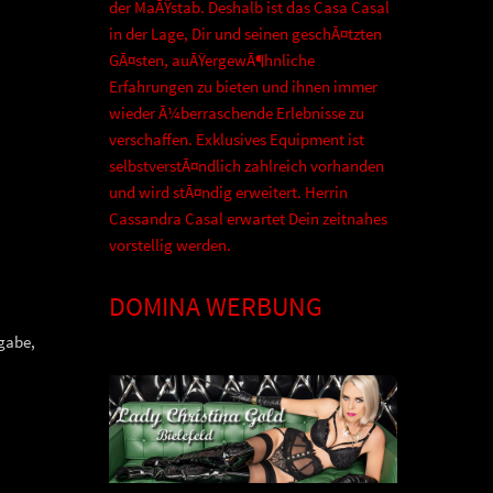
der MaÃŸstab. Deshalb ist das Casa Casal
in der Lage, Dir und seinen geschÃ¤tzten
GÃ¤sten, auÃŸergewÃ¶hnliche
Erfahrungen zu bieten und ihnen immer
wieder Ã¼berraschende Erlebnisse zu
verschaffen. Exklusives Equipment ist
selbstverstÃ¤ndlich zahlreich vorhanden
und wird stÃ¤ndig erweitert. Herrin
Cassandra Casal erwartet Dein zeitnahes
vorstellig werden.
DOMINA WERBUNG
ngabe,