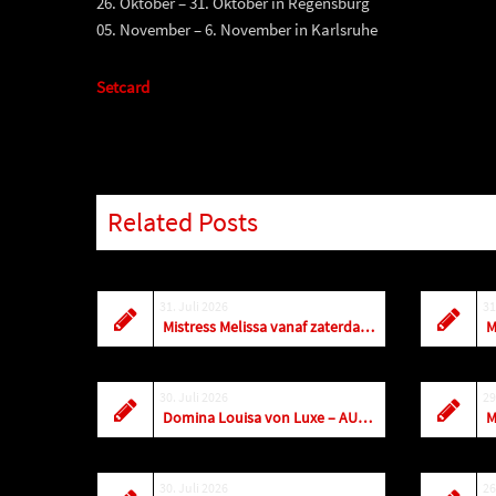
26. Oktober – 31. Oktober in Regensburg
05. November – 6. November in Karlsruhe
Setcard
Related Posts
31. Juli 2026
31
Mistress Melissa vanaf zaterdag weer dagelijks terug in Antwerpen
30. Juli 2026
29
Domina Louisa von Luxe – AUGUST 2026
M
30. Juli 2026
26