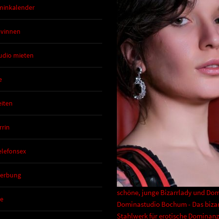
minkalender
avinnen
udio mieten
e
iten
rrin
lefonsex
erbung
schöne, junge Bizarrlady und Do
de
Dominastudio Bochum - Das biza
Stahlwerk für erotische Dominan