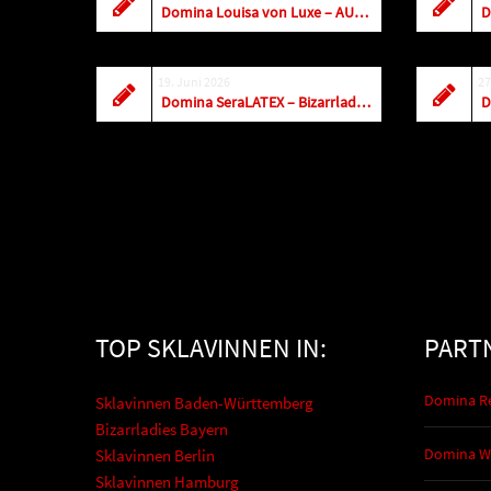
Domina Louisa von Luxe – AUGUST 2026
D
19. Juni 2026
27
Domina SeraLATEX – Bizarrladies & Dominas in Halle Saale, Sachsen-Anhalt
D
TOP SKLAVINNEN IN:
PART
Domina R
Sklavinnen Baden-Württemberg
Bizarrladies Bayern
Domina 
Sklavinnen Berlin
Sklavinnen Hamburg