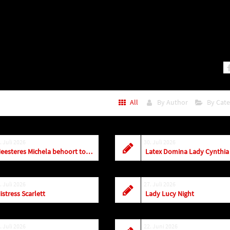
All
By Author
By Cat
. Juli 2026
30. Juli 2026
Meesteres Michela behoort tot de top! Vandaag t/m zaterdag is ze in Amersfoort
. Juli 2026
27. Juli 2026
istress Scarlett
Lady Lucy Night
. Juli 2026
22. Juni 2026