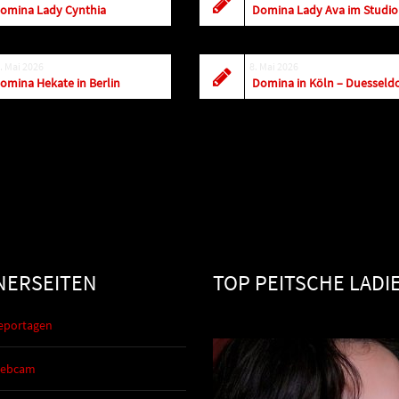
omina Lady Cynthia
. Mai 2026
8. Mai 2026
omina Hekate in Berlin
Domina in Köln – Duesseldo
NERSEITEN
TOP PEITSCHE LADI
eportagen
Webcam