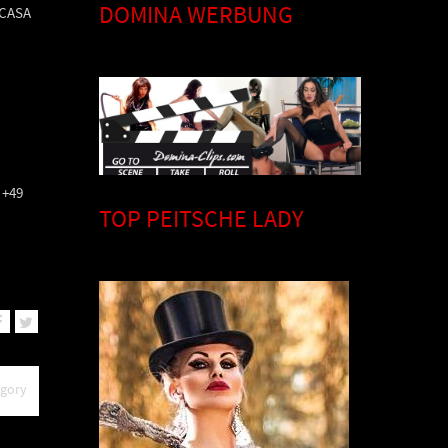
DOMINA WERBUNG
 CASA
 +49
TOP PEITSCHE LADY
egory