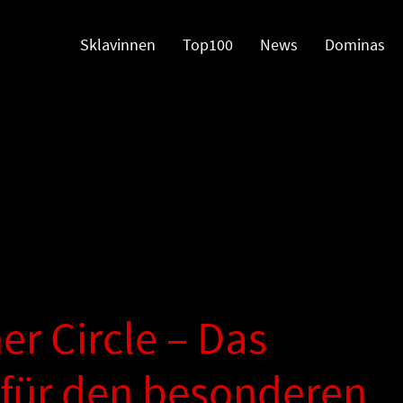
Sklavinnen
Top100
News
Dominas
r Circle – Das
 für den besonderen