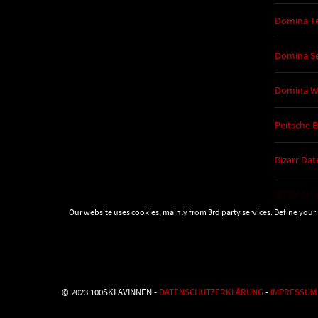
Domina Te
Domina Se
Domina 
Peitsche 
Bizarr Dat
BDSM Skl
Our website uses cookies, mainly from 3rd party services. Define your 
© 2023 100SKLAVINNEN -
DATENSCHUTZERKLÄRUNG
-
IMPRESSUM