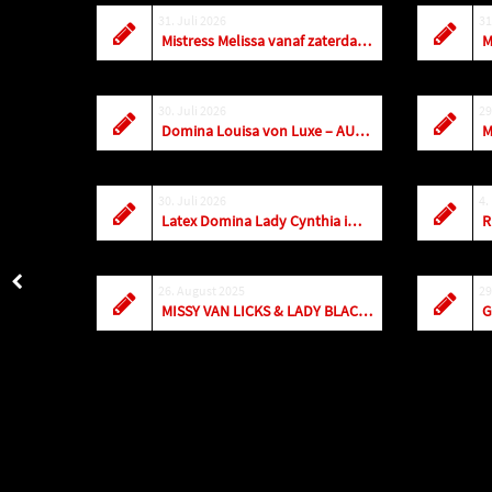
31. Juli 2026
31
Mistress Melissa vanaf zaterdag weer dagelijks terug in Antwerpen
30. Juli 2026
29
Domina Louisa von Luxe – AUGUST 2026
M
30. Juli 2026
4.
Latex Domina Lady Cynthia im Studio Royal
26. August 2025
29
MISSY VAN LICKS & LADY BLACKDIAMOOND