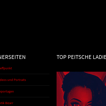
NERSEITEN
TOP PEITSCHE LADI
reffpunkt
deos und Portraits
eportagen
tik Bizarr