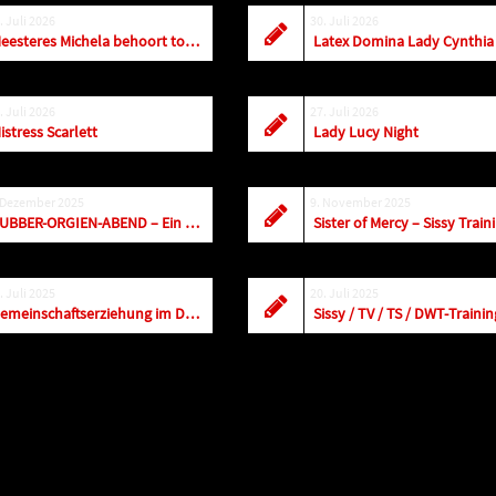
. Juli 2026
30. Juli 2026
Meesteres Michela behoort tot de top! Vandaag t/m zaterdag is ze in Amersfoort
. Juli 2026
27. Juli 2026
istress Scarlett
Lady Lucy Night
 Dezember 2025
9. November 2025
RUBBER-ORGIEN-ABEND – Ein Fest für alle Sinne!
Sister of Mercy – Sissy Train
. Juli 2025
20. Juli 2025
Gemeinschaftserziehung im Dominastudio Casa Casal
Sissy / TV / TS / DWT-Trainin