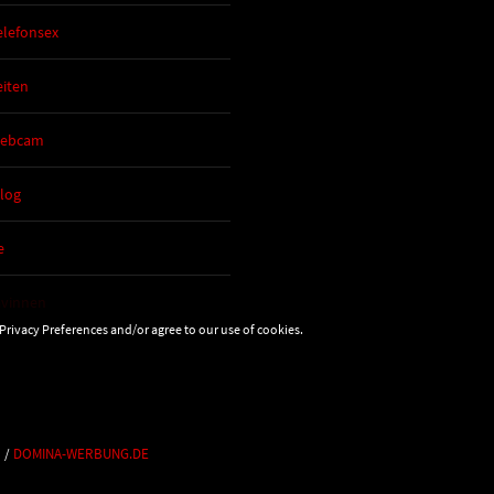
lefonsex
iten
Webcam
Blog
e
avinnen
Privacy Preferences and/or agree to our use of cookies.
/
DOMINA-WERBUNG.DE