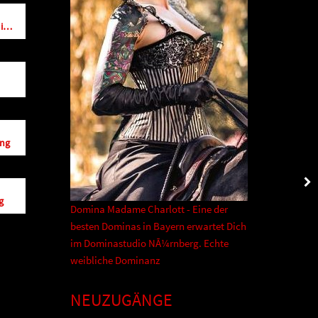
Latex Domina Lady Cynthia im Studio Royal
ing
g
Domina Madame Charlott - Eine der
besten Dominas in Bayern erwartet Dich
im Dominastudio NÃ¼rnberg. Echte
weibliche Dominanz
NEUZUGÄNGE