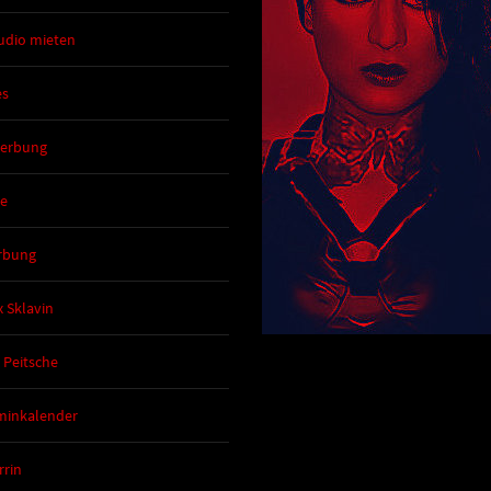
udio mieten
es
erbung
de
rbung
x Sklavin
 Peitsche
minkalender
rrin