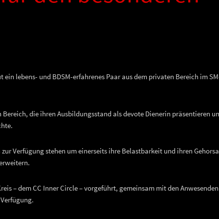
ut ein lebens- und BDSM-erfahrenes Paar aus dem privaten Bereich im SM
 Bereich, die ihren Ausbildungsstand als devote Dienerin präsentieren u
chte.
n zur Verfügung stehen um einerseits ihre Belastbarkeit und ihren Gehors
erweitern.
Kreis – dem CC Inner Circle – vorgeführt, gemeinsam mit den Anwesenden
r Verfügung.