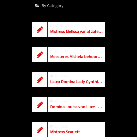
By Category
31. Juli 2026
Mistress Melissa vanaf zaterdag weer dagelijks terug in Antwerpen
31. Juli 2026
Meesteres Michela behoort tot de top! Vandaag t/m zaterdag is ze in Amersfoort
30. Juli 2026
Latex Domina Lady Cynthia im Studio Royal
30. Juli 2026
Domina Louisa von Luxe – AUGUST 2026
29. Juli 2026
Mistress Scarlett