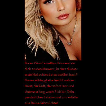
Bizarr Diva Camellia - Erinnerst du
dich an den Moment, in dem du das
erste Mal echtes Latex berührt hast?
Dieses kühle, glatte Gefühl auf der
Haut, der Duft, der sofort Lust und
Unterwerfung weckt? Ich bin Dein
persönliches Latexmodel und erfülle
alle Deine Sehnsüchte!