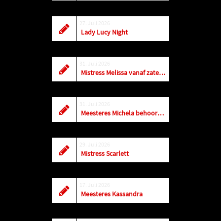
27. Juli 2026
Lady Lucy Night
31. Juli 2026
Mistress Melissa vanaf zaterdag weer dagelijks terug in Antwerpen
31. Juli 2026
Meesteres Michela behoort tot de top! Vandaag t/m zaterdag is ze in Amersfoort
29. Juli 2026
Mistress Scarlett
17. Juli 2026
Meesteres Kassandra