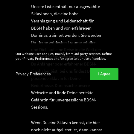
Unsere Liste enthält nur ausgewählte
Sklavinnen, die eine hohe
Veranlagung und Leidenschaft für
BDSM haben und von erfahrenen
Dominas trainiert wurden. Sie werden
Dir Deine wildesten Träume erfüllen
und Dich auf eine Reise in die Welt der
Our website uses cookies, mainly from 3rd party services. Define
Lust und Schmerzen mitnehmen. Ob
your Privacy Preferences and/or agree to our use of cookies.
Du Anfänger oder erfahrener BDSM-
Liebhaber bist, bei uns findest Du die
Privacy Preferences
I Agree
passende Sklavin für Deine
Bedürfnisse. Durchsuche unsere
Webseite und finde Deine perfekte
Gefährtin für unvergessliche BDSM-
Sessions.
Wenn Du eine Sklavin kennst, die hier
noch nicht aufgelistet ist, dann kannst