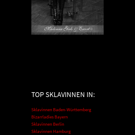
Sklavin Virgin O
TOP SKLAVINNEN IN:
SKLAVIN IN HESSEN
Sklavinnen Baden-Württemberg
Bizarrladies Bayern
Sklavinnen Berlin
Sklavinnen Hamburg